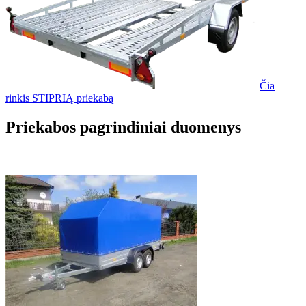
Čia
rinkis STIPRIĄ priekabą
Priekabos pagrindiniai duomenys