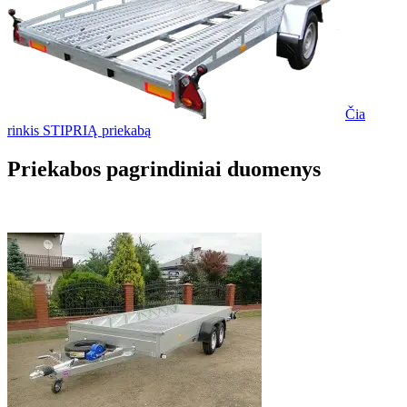
Čia
rinkis STIPRIĄ priekabą
Priekabos pagrindiniai duomenys