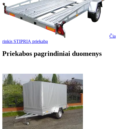
Čia
rinkis STIPRIĄ priekabą
Priekabos pagrindiniai duomenys