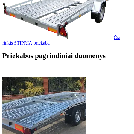
Čia
rinkis STIPRIĄ priekabą
Priekabos pagrindiniai duomenys